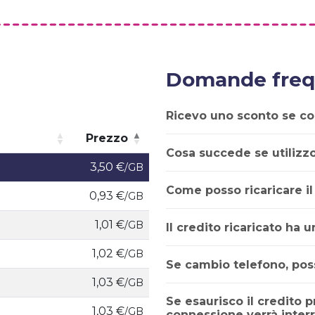
Domande freq
Ricevo uno sconto se c
Prezzo
Cosa succede se utilizz
Prezzo
3,50 €
/GB
Come posso ricaricare il
0,93 €
/GB
1,01 €
/GB
Il credito ricaricato ha 
1,02 €
/GB
Se cambio telefono, poss
1,03 €
/GB
Se esaurisco il credito p
1,03 €
/GB
connessione verrà interr