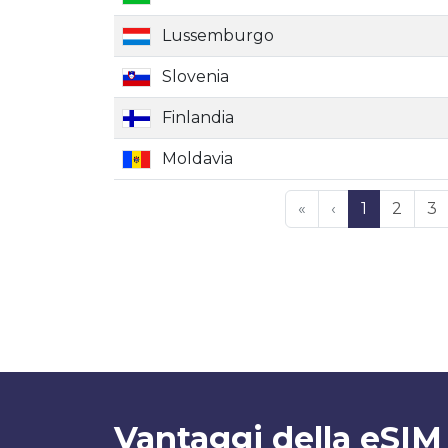
Lussemburgo
Slovenia
Finlandia
Moldavia
«
‹
1
2
3
Vantaggi della eSIM