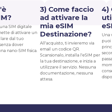
'è
3) Come faccio
4)
IM?
ad attivare la
uti
mia eSIM
eS
una SIM digitale
Destinazione?
ette di attivare un
Una v
ulare dal tuo
puoi
All'acquisto, ti invieremo via
senza dover
prin
email un codice QR.
una nano-SIM fisica.
secon
Scansionalo, installa l'eSIM per
passa
la tua destinazione, e inizia a
mome
utilizzare il servizio. Nessuna
cons
documentazione, nessuna
dispo
attesa.