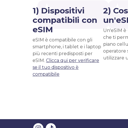
1) Dispositivi
2) Cos
compatibili con
un'eS
eSIM
Un'eSIM è 
che ti perm
eSIM è compatibile con gli
piano cell
smartphone, i tablet e i laptop
operatore 
più recenti predisposti per
utilizzare 
eSIM.
Clicca qui per verificare
se il tuo dispositivo è
compatibile