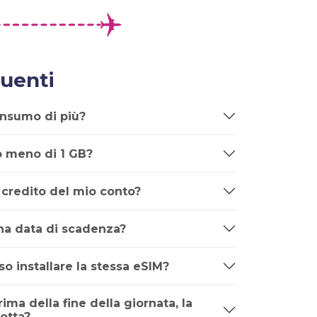
uenti
onsumo di più?
o meno di 1 GB?
 credito del mio conto?
una data di scadenza?
o installare la stessa eSIM?
rima della fine della giornata, la
otta?