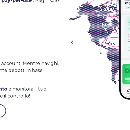
 pay-per-use
. Paghi solo
 account. Mentre navighi, i
nte dedotti in base
nto
e monitora il tuo
il controllo!