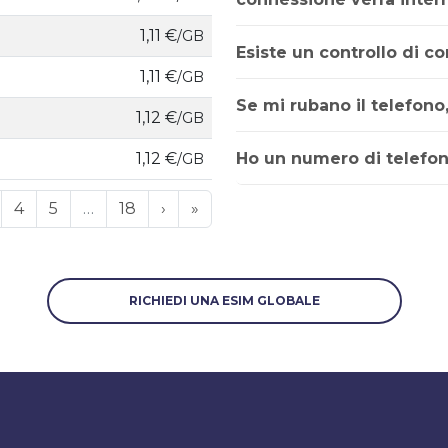
1,11 €
/GB
Esiste un controllo di co
1,11 €
/GB
Se mi rubano il telefono
1,12 €
/GB
Ho un numero di telefon
1,12 €
/GB
4
5
…
18
›
»
RICHIEDI UNA ESIM GLOBALE