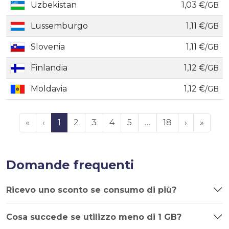
Uzbekistan
1,03 €
/GB
Lussemburgo
1,11 €
/GB
Slovenia
1,11 €
/GB
Finlandia
1,12 €
/GB
Moldavia
1,12 €
/GB
«
‹
1
2
3
4
5
…
18
›
»
Domande frequenti
Ricevo uno sconto se consumo di più?
Cosa succede se utilizzo meno di 1 GB?