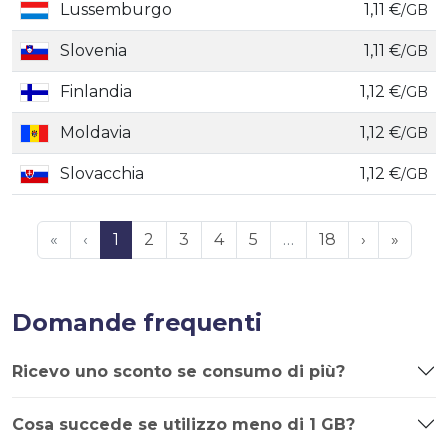
Lussemburgo
1,11 €
/GB
Slovenia
1,11 €
/GB
Finlandia
1,12 €
/GB
Moldavia
1,12 €
/GB
Slovacchia
1,12 €
/GB
«
‹
1
2
3
4
5
…
18
›
»
Domande frequenti
Ricevo uno sconto se consumo di più?
Cosa succede se utilizzo meno di 1 GB?