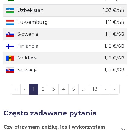
Uzbekistan
1,03 €
/GB
Luksemburg
1,11 €
/GB
Słowenia
1,11 €
/GB
Finlandia
1,12 €
/GB
Moldova
1,12 €
/GB
Słowacja
1,12 €
/GB
«
‹
1
2
3
4
5
…
18
›
»
Często zadawane pytania
Czy otrzymam zniżkę, jeśli wykorzystam