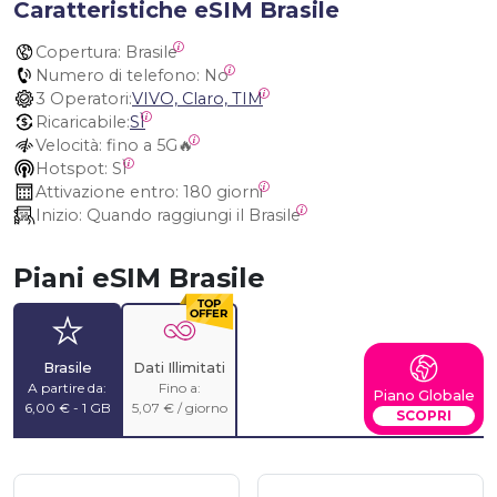
Caratteristiche eSIM Brasile
Copertura:
 Brasile
Numero di telefono:
 No
3 Operatori:
VIVO, Claro, TIM
Ricaricabile:
SÌ
Velocità:
 fino a 5G🔥
Hotspot:
 SÌ
Attivazione entro:
 180 giorni
Inizio:
 Quando raggiungi il Brasile
Piani eSIM Brasile
Brasile
Dati Illimitati
A partire da:
Fino a:
Piano Globale
6,00 € - 1 GB
5,07 € / giorno
SCOPRI