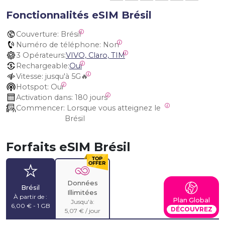
Fonctionnalités eSIM Brésil
Couverture:
 Brésil
Numéro de téléphone:
 Non
3 Opérateurs:
VIVO, Claro, TIM
Rechargeable:
Oui
Vitesse:
 jusqu'à 5G🔥
Hotspot:
 Oui
Activation dans:
 180 jours
Commencer:
 Lorsque vous atteignez le 
Brésil
Forfaits eSIM Brésil
Données
Brésil
Illimitées
À partir de :
Plan Global
Jusqu'à:
6,00 € - 1 GB
DÉCOUVREZ
5,07 € / jour