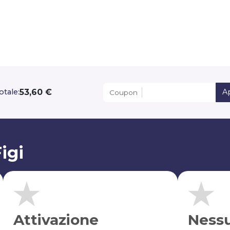
53,60 €
otale:
A
Coupon
igi
Attivazione
Ness