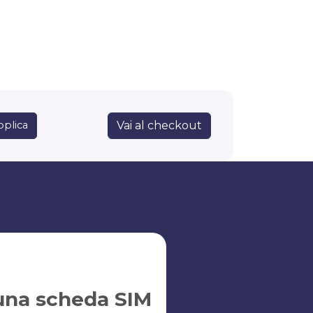
Vai al checkout
pplica
una scheda SIM