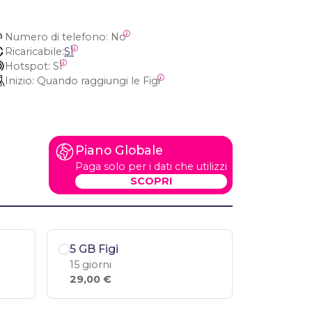
Numero di telefono:
 No
Ricaricabile:
SÌ
Hotspot:
 SÌ
Inizio:
 Quando raggiungi le Figi
Piano Globale
Paga solo per i dati che utilizzi
SCOPRI
5 GB Figi
15 giorni
29,00 €