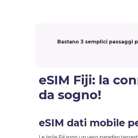
Bastano 3 semplici passaggi per
eSIM Fiji: la c
da sogno!
eSIM dati mobile per
Le Isole Fiji sono un vero paradiso terr