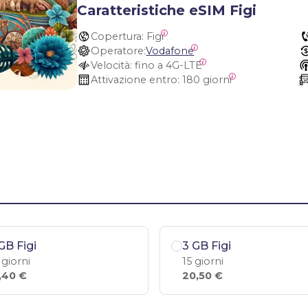
Caratteristiche eSIM Figi
Copertura:
 Figi
Operatore:
Vodafone
Velocità:
 fino a 4G-LTE
Attivazione entro:
 180 giorni
GB Figi
3 GB Figi
 giorni
15 giorni
,40 €
20,50 €