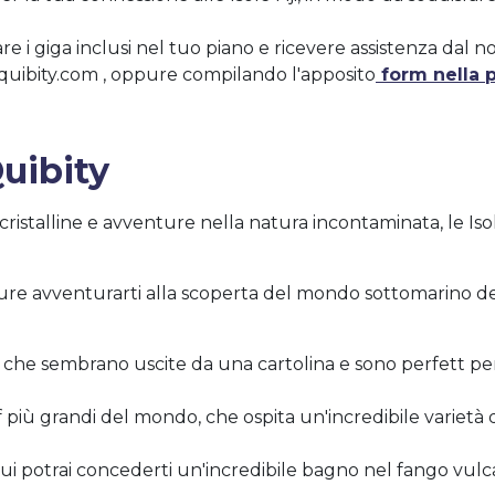
re i giga inclusi nel tuo piano e ricevere assistenza dal no
uibity.com
, oppure compilando l'apposito
form nella p
Quibity
istalline e avventure nella natura incontaminata, le Isol
oppure avventurarti alla scoperta del mondo sottomarino de
 che sembrano uscite da una cartolina e sono perfett per r
f più grandi del mondo, che ospita un'incredibile varietà 
ui potrai concederti un'incredibile bagno nel fango vulc