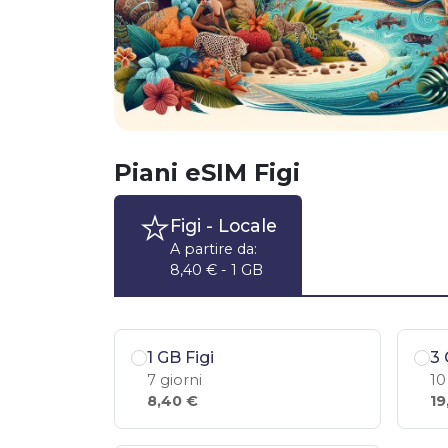
Piani eSIM Figi
Figi
- Locale
A partire da:
8,40 € - 1 GB
1 GB Figi
3 
7 giorni
10
8,40 €
19