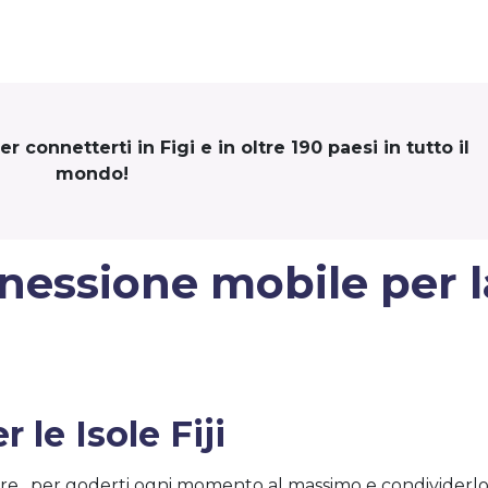
 connetterti in Figi e in oltre 190 paesi in tutto il
mondo!
onnessione mobile per 
 le Isole Fiji
estre…per goderti ogni momento al massimo e condividerlo 