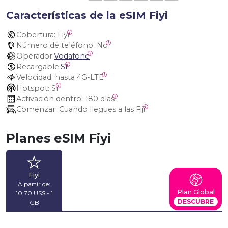
Características de la eSIM Fiyi
Cobertura:
 Fiyi
Número de teléfono:
 No
Operador:
Vodafone
Recargable:
Sí
Velocidad:
 hasta 4G-LTE
Hotspot:
 Sí
Activación dentro:
 180 días
Comenzar:
 Cuando llegues a las Fiji
Planes eSIM Fiyi
Fiyi
A partir de:
Plan Global
10,70 US$ - 1
DESCÚBRE
GB