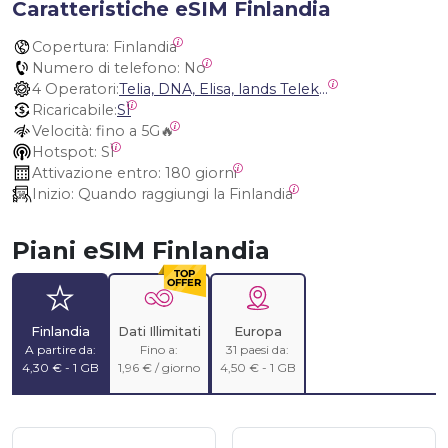
Caratteristiche eSIM Finlandia
Copertura:
 Finlandia
Numero di telefono:
 No
4 Operatori:
Telia, DNA, Elisa, lands Telekommunikation Ab
Ricaricabile:
SÌ
Velocità:
 fino a 5G🔥
Hotspot:
 SÌ
Attivazione entro:
 180 giorni
Inizio:
 Quando raggiungi la Finlandia
Piani eSIM Finlandia
Finlandia
Dati Illimitati
Europa
A partire da:
Fino a:
31 paesi da:
4,30 € - 1 GB
1,96 € / giorno
4,50 € - 1 GB