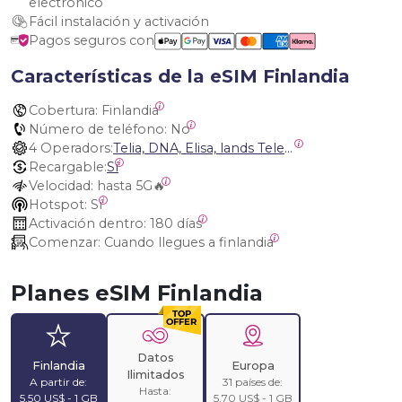
electrónico
Fácil instalación y activación
Pagos seguros con
Características de la eSIM Finlandia
Cobertura:
 Finlandia
Número de teléfono:
 No
4 Operadors:
Telia, DNA, Elisa, lands Telekommunikation Ab
Recargable:
Sí
Velocidad:
 hasta 5G🔥
Hotspot:
 Sí
Activación dentro:
 180 días
Comenzar:
 Cuando llegues a finlandia
Planes eSIM Finlandia
Datos
Finlandia
Europa
Ilimitados
A partir de:
31 países de:
Hasta:
5,50 US$ - 1 GB
5,70 US$ - 1 GB