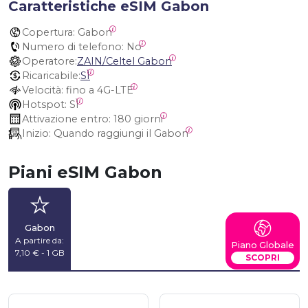
Caratteristiche eSIM Gabon
Copertura:
 Gabon
Numero di telefono:
 No
Operatore:
ZAIN/Celtel Gabon
Ricaricabile:
SÌ
Velocità:
 fino a 4G-LTE
Hotspot:
 SÌ
Attivazione entro:
 180 giorni
Inizio:
 Quando raggiungi il Gabon
Piani eSIM Gabon
Gabon
A partire da:
Piano Globale
7,10 € - 1 GB
SCOPRI