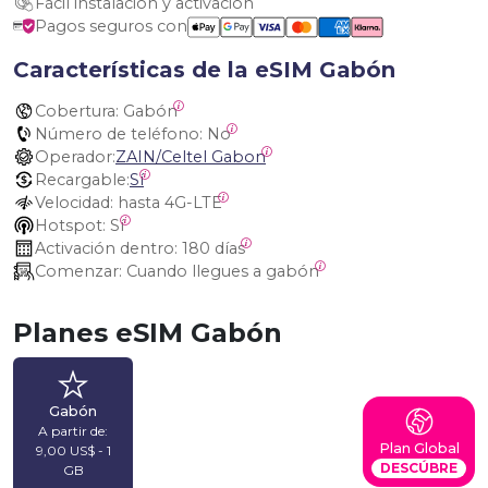
Fácil instalación y activación
Pagos seguros con
Características de la eSIM Gabón
Cobertura:
 Gabón
Número de teléfono:
 No
Operador:
ZAIN/Celtel Gabon
Recargable:
Sí
Velocidad:
 hasta 4G-LTE
Hotspot:
 Sí
Activación dentro:
 180 días
Comenzar:
 Cuando llegues a gabón
Planes eSIM Gabón
Gabón
A partir de:
Plan Global
9,00 US$ - 1
DESCÚBRE
GB