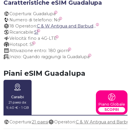
Caratteristiche eSIM Guadalupa
Copertura:
 Guadalupa
Numero di telefono:
 No
18 Operatori:
C & W Antigua and Barbuda, Cable and Wireless Anguilla, Cable & Wireless - LIME, Setel Netherlands Antilles, BTC Bahamas, C&W (Flow), Claro, Bouygues/DigiCel, Dauphin, Free, Cable & Wireless Jamaica, Cable & Wireless Saint Kitts and Nevis, Cable & Wireless Saint Lucia, Cable & Wireless Montserrat, Liberty, Telephone Company Puerto Rico , Cable & Wireless, C & W Saint Vincent and Grenadines
Ricaricabile:
SÌ
Velocità:
 fino a 4G-LTE
Hotspot:
 SÌ
Attivazione entro:
 180 giorni
Inizio:
 Quando raggiungi la Guadalupa
Piani eSIM Guadalupa
Caraibi
21 paesi da:
Piano Globale
9,40 € - 1 GB
SCOPRI
Copertura:
21 paesi
Operatori: