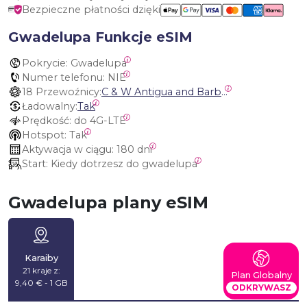
Bezpieczne płatności dzięki
Gwadelupa Funkcje eSIM
Pokrycie:
 Gwadelupa
Numer telefonu:
 NIE
18 Przewoźnicy:
C & W Antigua and Barbuda, Cable and Wireless Anguilla, Cable & Wireless - LIME, Setel Netherlands Antilles, BTC Bahamas, C&W (Flow), Claro, Bouygues/DigiCel, Dauphin, Free, Cable & Wireless Jamaica, Cable & Wireless Saint Kitts and Nevis, Cable & Wireless Saint Lucia, Cable & Wireless Montserrat, Liberty, Telephone Company Puerto Rico , Cable & Wireless, C & W Saint Vincent and Grenadines
Ładowalny:
Tak
Prędkość:
 do 4G-LTE
Hotspot:
 Tak
Aktywacja w ciągu:
 180 dni
Start:
 Kiedy dotrzesz do gwadelupa
Gwadelupa plany eSIM
Karaiby
21 kraje z:
Plan Globalny
9,40 € - 1 GB
ODKRYWASZ