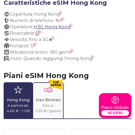
Caratteristiche eSIM Hong Kong
Copertura:
 Hong Kong
Numero di telefono:
 No
Operatore:
H3G Hong Kong
Ricaricabile:
SÌ
Velocità:
 fino a 5G🔥
Hotspot:
 SÌ
Attivazione entro:
 180 giorni
Inizio:
 Quando raggiungi l'Hong Kong
Piani eSIM Hong Kong
Hong Kong
Dati Illimitati
A partire da:
Fino a:
Piano Globale
4,60 € - 1 GB
2,52 € / giorno
SCOPRI