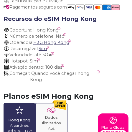
Fácil instalação e ativação
Pagamentos seguros com
Recursos do eSIM Hong Kong
Cobertura:
 Hong Kong
Número de telefone:
 Não
Operadora:
H3G Hong Kong
Recarregável:
Sim
Velocidade:
 até 5G🔥
Hotspot:
 Sim
Ativação dentro:
 180 dias
Começar:
 Quando você chegar hong 
Kong
Planos eSIM Hong Kong
Dados
Hong Kong
Ilimitados
A partir de:
Plano Global
Até:
US$ 5,90 - 1 GB