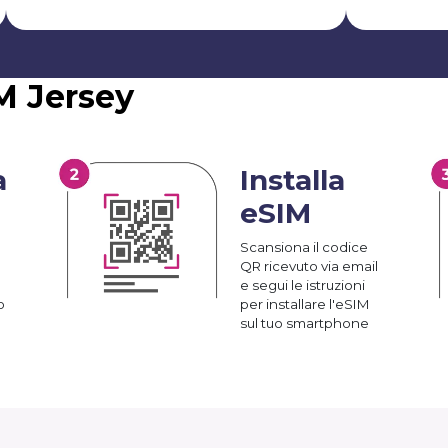
M Jersey
a
Installa
eSIM
Scansiona il codice
QR ricevuto via email
e segui le istruzioni
o
per installare l'eSIM
sul tuo smartphone