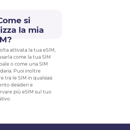
Come si
lizza la mia
IM?
lta attivata la tua eSIM,
usarla come la tua SIM
ipale o come una SIM
aria. Puoi inoltre
e tra le SIM in qualsiasi
to desideri e
rvare più eSIM sul tuo
itivo.