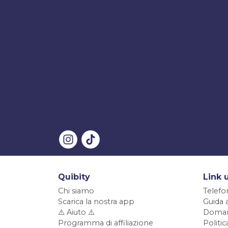
Quibity
Link u
Chi siamo
Telefo
Scarica la nostra app
Guida 
⚠️ Aiuto ⚠️
Doman
Programma di affiliazione
Politi