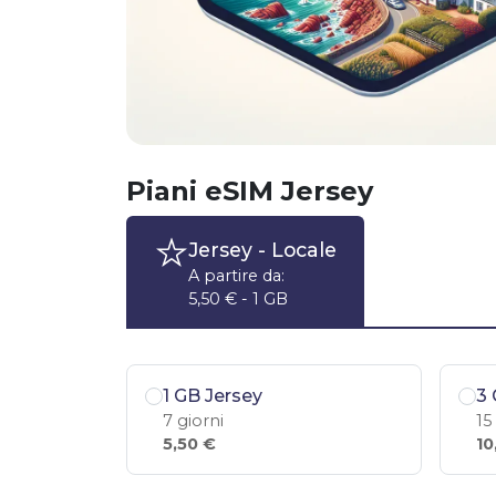
Piani eSIM Jersey
Jersey
- Locale
A partire da:
5,50 € - 1 GB
1 GB Jersey
3 
7 giorni
15
5,50 €
10