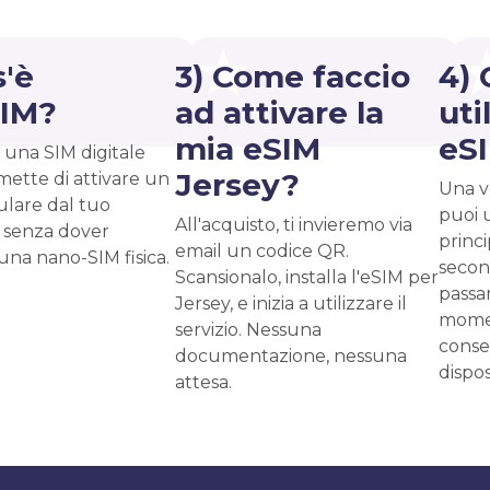
s'è
3) Come faccio
4) 
SIM?
ad attivare la
uti
mia eSIM
eS
 una SIM digitale
Jersey?
mette di attivare un
Una vo
ulare dal tuo
puoi 
All'acquisto, ti invieremo via
 senza dover
princ
email un codice QR.
 una nano-SIM fisica.
second
Scansionalo, installa l'eSIM per
passar
Jersey, e inizia a utilizzare il
momen
servizio. Nessuna
conse
documentazione, nessuna
dispos
attesa.