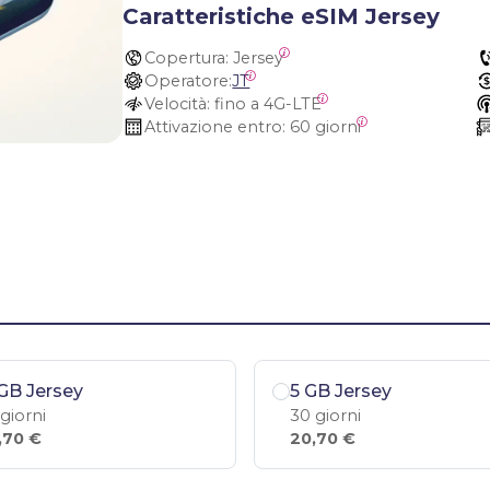
Caratteristiche eSIM Jersey
Copertura:
 Jersey
Operatore:
JT
Velocità:
 fino a 4G-LTE
Attivazione entro:
 60 giorni
GB Jersey
5 GB Jersey
 giorni
30 giorni
,70 €
20,70 €