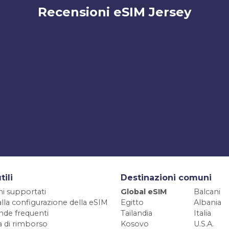
Recensioni eSIM Jersey
tili
Destinazioni comuni
ni supportati
Global eSIM
Balcani
alla configurazione della eSIM
Egitto
Albania
de frequenti
Tailandia
Italia
ca di rimborso
Kosovo
U.S.A.