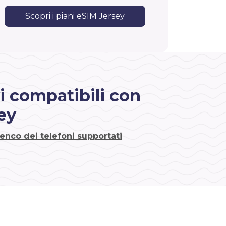
Scopri i piani eSIM Jersey
i compatibili con
ey
lenco dei telefoni supportati