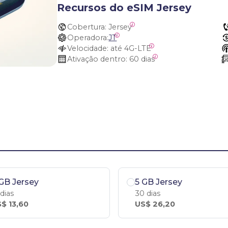
Recursos do eSIM Jersey
Cobertura:
 Jersey
Operadora:
JT
Velocidade:
 até 4G-LTE
Ativação dentro:
 60 dias
GB Jersey
5 GB Jersey
 dias
30 dias
$ 13,60
US$ 26,20