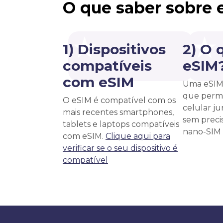
O que saber sobre 
1) Dispositivos
2) O 
compatíveis
eSIM
com eSIM
Uma eSIM 
que permi
O eSIM é compatível com os
celular j
mais recentes smartphones,
sem precis
tablets e laptops compatíveis
nano-SIM f
com eSIM.
Clique aqui para
verificar se o seu dispositivo é
compatível