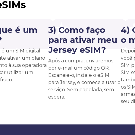
eSIMs
que é um
3) Como faço
4)
?
para ativar meu
o 
Jersey eSIM?
é um SIM digital
Depoi
te ativar um plano
você 
Após a compra, enviaremos
unto à sua operadora
SIM p
por e-mail um código QR.
ar utilizar um
SIM s
Escaneie-o, instale o eSIM
ísico.
també
para Jersey, e comece a usar o
os SI
serviço. Sem papelada, sem
armaz
espera.
seu di