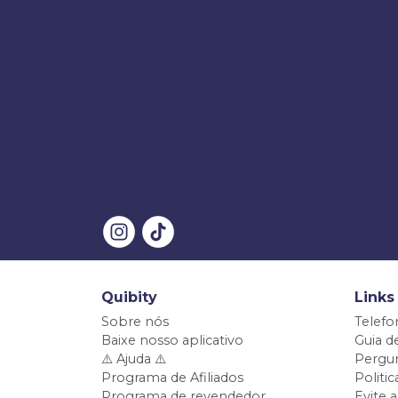
Quibity
Links
Sobre nós
Telefo
Baixe nosso aplicativo
Guia d
⚠️ Ajuda ⚠️
Pergun
Programa de Afiliados
Politi
Programa de revendedor
Evite 