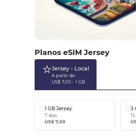
Planos eSIM Jersey
Jersey
- Local
A partir de:
US$ 7,00 - 1 GB
1 GB Jersey
3 
7 dias
15
US$ 7,00
US