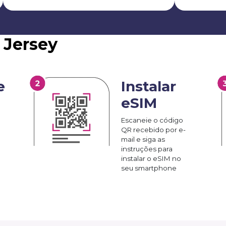
 Jersey
e
Instalar
eSIM
Escaneie o código
QR recebido por e-
mail e siga as
instruções para
instalar o eSIM no
seu smartphone