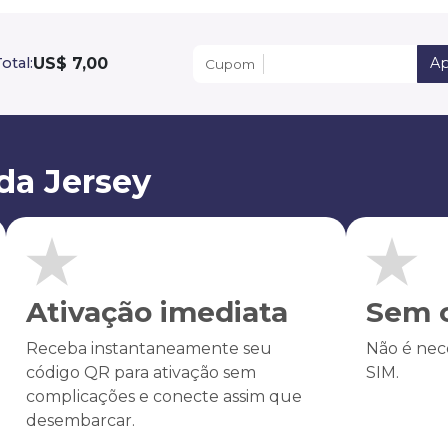
US$ 7,00
otal:
Ap
Cupom
da Jersey
Ativação imediata
Sem c
Receba instantaneamente seu
Não é nece
código QR para ativação sem
SIM.
complicações e conecte assim que
desembarcar.