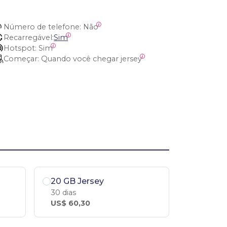
Número de telefone:
 Não
Recarregável:
Sim
Hotspot:
 Sim
Começar:
 Quando você chegar jersey
20 GB Jersey
30 dias
US$ 60,30