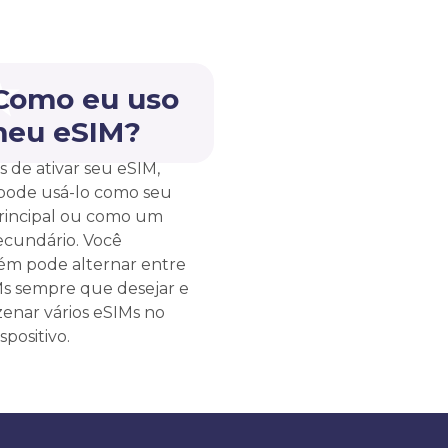
 Como eu uso
meu eSIM?
s de ativar seu eSIM,
pode usá-lo como seu
rincipal ou como um
ecundário. Você
m pode alternar entre
Ms sempre que desejar e
enar vários eSIMs no
spositivo.