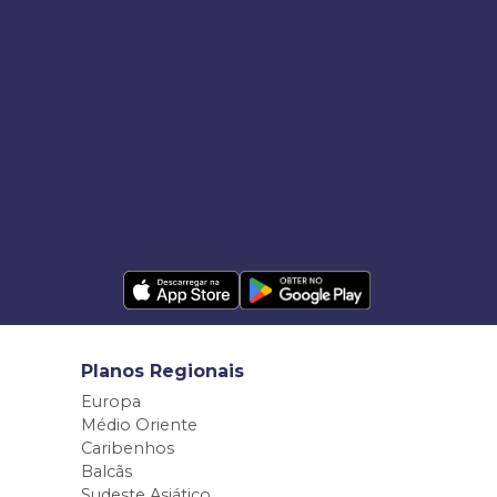
Planos Regionais
Europa
Médio Oriente
Caribenhos
Balcãs
Sudeste Asiático