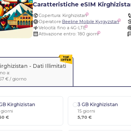
Caratteristiche eSIM Kirghizist
Copertura:
 Kirghizistan
Operatore:
Beeline Mobile Kyrgyzstan
Velocità:
 fino a 4G-LTE
Attivazione entro:
 180 giorni
irghizistan -
Dati Illimitati
ino a:
,67 € / giorno
GB Kirghizistan
3 GB Kirghizistan
 giorni
15 giorni
60 €
5,70 €