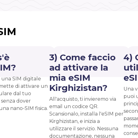
eSIM
s'è
3) Come faccio
4) 
SIM?
ad attivare la
uti
mia eSIM
eS
 una SIM digitale
Kirghizistan?
mette di attivare un
Una vo
ulare dal tuo
puoi 
All'acquisto, ti invieremo via
 senza dover
princ
email un codice QR.
 una nano-SIM fisica.
second
Scansionalo, installa l'eSIM per
passar
Kirghizistan, e inizia a
momen
utilizzare il servizio. Nessuna
conse
documentazione, nessuna