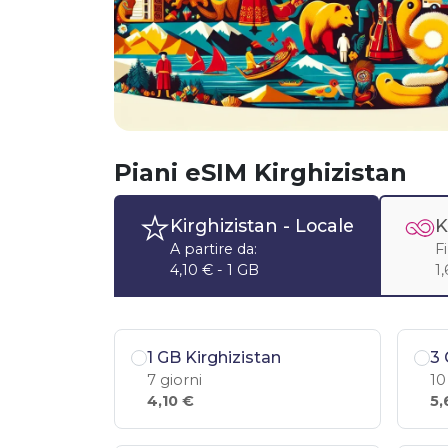
Piani eSIM Kirghizistan
Kirghizistan
- Locale
K
A partire da:
F
4,10 € - 1 GB
1
1 GB Kirghizistan
3 
7 giorni
10
4,10 €
5,