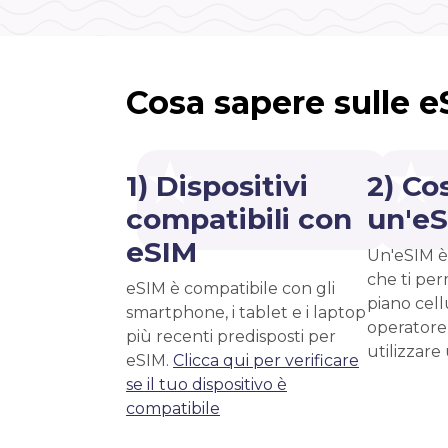
Cosa sapere sulle 
1) Dispositivi
2) Co
compatibili con
un'e
eSIM
Un'eSIM è
che ti per
eSIM è compatibile con gli
piano cell
smartphone, i tablet e i laptop
operatore
più recenti predisposti per
utilizzare
eSIM.
Clicca qui per verificare
se il tuo dispositivo è
compatibile