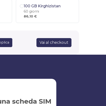
100 GB Kirghizistan
60 giorni
86,10 €
Vai al checkout
plica
una scheda SIM