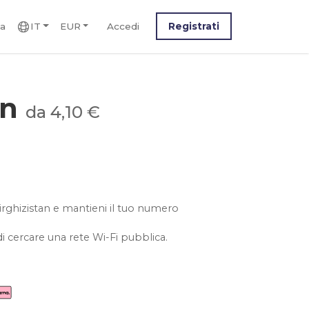
ca
IT
EUR
Accedi
Registrati
an
da 4,10 €
 kirghizistan e mantieni il tuo numero
i cercare una rete Wi-Fi pubblica.