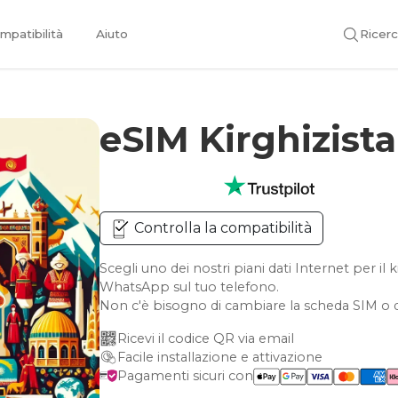
mpatibilità
Aiuto
Ricer
eSIM Kirghizist
Controlla la compatibilità
Scegli uno dei nostri piani dati Internet per il
WhatsApp sul tuo telefono.
Non c'è bisogno di cambiare la scheda SIM o d
Ricevi il codice QR via email
Facile installazione e attivazione
Pagamenti sicuri con