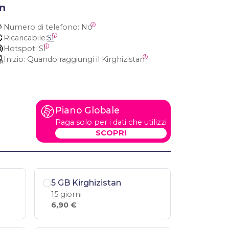
an
Numero di telefono:
 No
Ricaricabile:
SÌ
Hotspot:
 SÌ
Inizio:
 Quando raggiungi il Kirghizistan
Piano Globale
Paga solo per i dati che utilizzi
SCOPRI
5 GB Kirghizistan
15 giorni
6,90 €