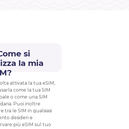
Come si
lizza la mia
IM?
lta attivata la tua eSIM,
usarla come la tua SIM
ipale o come una SIM
aria. Puoi inoltre
e tra le SIM in qualsiasi
to desideri e
rvare più eSIM sul tuo