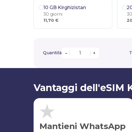
10 GB Kirghizistan
20
30 giorni
30
11,70 €
20
Quantità
T
–
+
Vantaggi dell'eSIM K
Mantieni WhatsApp