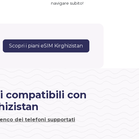
navigare subito!
Scopri i piani eSIM Kirghizistan
i compatibili con
hizistan
lenco dei telefoni supportati