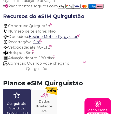
Fácil instalação e ativação
Pagamentos seguros com
Recursos do eSIM Quirguistão
Cobertura:
 Quirguistão
Número de telefone:
 Não
Operadora:
Beeline Mobile Kyrgyzstan
Recarregável:
Sim
Velocidade:
 até 4G-LTE
Hotspot:
 Sim
Ativação dentro:
 180 dias
Começar:
 Quando você chegar o 
Quirguistão
Planos eSIM Quirguistão
Dados
Quirguistão
Ilimitados
A partir de:
Plano Global
Até:
US$ 5,20 - 1 GB