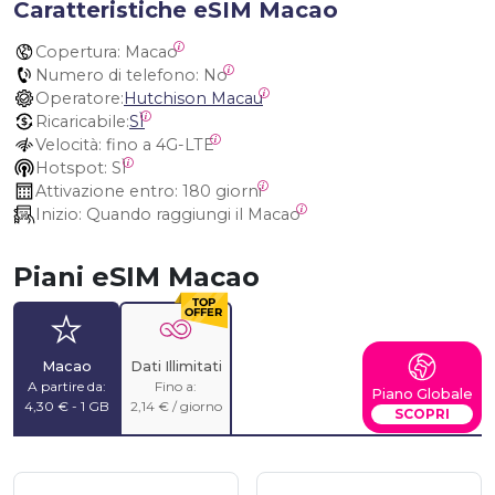
Caratteristiche eSIM Macao
Copertura:
 Macao
Numero di telefono:
 No
Operatore:
Hutchison Macau
Ricaricabile:
SÌ
Velocità:
 fino a 4G-LTE
Hotspot:
 SÌ
Attivazione entro:
 180 giorni
Inizio:
 Quando raggiungi il Macao
Piani eSIM Macao
Macao
Dati Illimitati
A partire da:
Fino a:
Piano Globale
4,30 € - 1 GB
2,14 € / giorno
SCOPRI