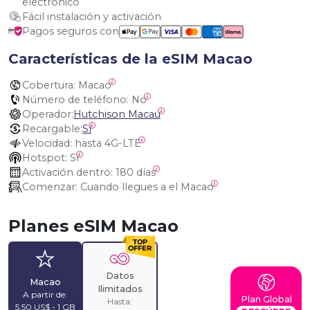
electrónico
Fácil instalación y activación
Pagos seguros con
Características de la eSIM Macao
Cobertura:
 Macao
Número de teléfono:
 No
Operador:
Hutchison Macau
Recargable:
Sí
Velocidad:
 hasta 4G-LTE
Hotspot:
 Sí
Activación dentro:
 180 días
Comenzar:
 Cuando llegues a el Macao
Planes eSIM Macao
Datos
Macao
Ilimitados
A partir de:
Plan Global
Hasta:
5,50 US$ - 1 GB