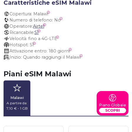
Caratteristiche eSIM Malawi
Copertura:
 Malawi
Numero di telefono:
 No
Operatore:
Airtel
Ricaricabile:
SÌ
Velocità:
 fino a 4G-LTE
Hotspot:
 SÌ
Attivazione entro:
 180 giorni
Inizio:
 Quando raggiungi il Malawi
Piani eSIM Malawi
Malawi
A partire da:
Piano Globale
7,10 € - 1 GB
SCOPRI