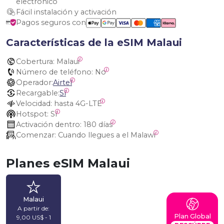
electrónico
Fácil instalación y activación
Pagos seguros con
Características de la eSIM Malaui
Cobertura:
 Malaui
Número de teléfono:
 No
Operador:
Airtel
Recargable:
Sí
Velocidad:
 hasta 4G-LTE
Hotspot:
 Sí
Activación dentro:
 180 días
Comenzar:
 Cuando llegues a el Malawi
Planes eSIM Malaui
Malaui
A partir de:
Plan Global
9,00 US$ - 1