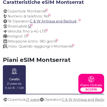
Caratteristiche eSIM Montserrat
Copertura:
 Montserrat
Numero di telefono:
 No
18 Operatori:
C & W Antigua and Barbuda, Cable and Wireless Anguilla, Cable & Wireless - LIME, Setel Netherlands Antilles, BTC Bahamas, C&W (Flow), Claro, Bouygues/DigiCel, Dauphin, Free, Cable & Wireless Jamaica, Cable & Wireless Saint Kitts and Nevis, Cable & Wireless Saint Lucia, Cable & Wireless Montserrat, Liberty, Telephone Company Puerto Rico , Cable & Wireless, C & W Saint Vincent and Grenadines
Ricaricabile:
SÌ
Velocità:
 fino a 4G-LTE
Hotspot:
 SÌ
Attivazione entro:
 180 giorni
Inizio:
 Quando raggiungi il Montserrat
Piani eSIM Montserrat
Caraibi
21 paesi da:
Piano Globale
9,40 € - 1 GB
SCOPRI
Copertura:
21 paesi
Operatori: