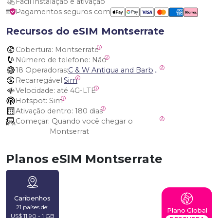
Fácil instalação e ativação
Pagamentos seguros com
Recursos do eSIM Montserrate
Cobertura:
 Montserrate
Número de telefone:
 Não
18 Operadoras:
C & W Antigua and Barbuda, Cable and Wireless Anguilla, Cable & Wireless - LIME, Setel Netherlands Antilles, BTC Bahamas, C&W (Flow), Claro, Bouygues/DigiCel, Dauphin, Free, Cable & Wireless Jamaica, Cable & Wireless Saint Kitts and Nevis, Cable & Wireless Saint Lucia, Cable & Wireless Montserrat, Liberty, Telephone Company Puerto Rico , Cable & Wireless, C & W Saint Vincent and Grenadines
Recarregável:
Sim
Velocidade:
 até 4G-LTE
Hotspot:
 Sim
Ativação dentro:
 180 dias
Começar:
 Quando você chegar o 
Montserrat
Planos eSIM Montserrate
Caribenhos
21 países de:
Plano Global
US$ 11,90 - 1 GB