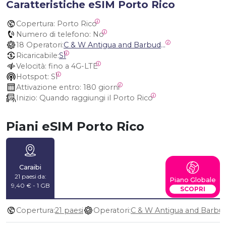
Caratteristiche eSIM Porto Rico
Copertura:
 Porto Rico
Numero di telefono:
 No
18 Operatori:
C & W Antigua and Barbuda, Cable and Wireless Anguilla, Cable & Wireless - LIME, Setel Netherlands Antilles, BTC Bahamas, C&W (Flow), Claro, Bouygues/DigiCel, Dauphin, Free, Cable & Wireless Jamaica, Cable & Wireless Saint Kitts and Nevis, Cable & Wireless Saint Lucia, Cable & Wireless Montserrat, Liberty, Telephone Company Puerto Rico , Cable & Wireless, C & W Saint Vincent and Grenadines
Ricaricabile:
SÌ
Velocità:
 fino a 4G-LTE
Hotspot:
 SÌ
Attivazione entro:
 180 giorni
Inizio:
 Quando raggiungi il Porto Rico
Piani eSIM Porto Rico
Caraibi
21 paesi da:
Piano Globale
9,40 € - 1 GB
SCOPRI
Copertura:
21 paesi
Operatori: