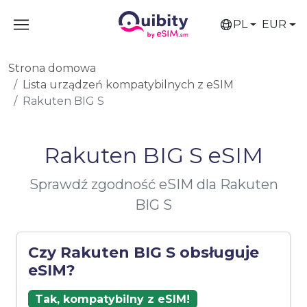
PL
EUR
Strona domowa
Lista urządzeń kompatybilnych z eSIM
Rakuten BIG S
Rakuten BIG S eSIM
Sprawdź zgodność eSIM dla Rakuten
BIG S
Czy Rakuten BIG S obsługuje
eSIM?
Tak, kompatybilny z eSIM!