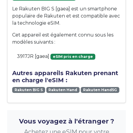
Le Rakuten BIG S [gaea] est un smartphone
populaire de Rakuten et est compatible avec
la technologie eSIM.
Cet appareil est également connu sous les
modèles suivants :
3917JR [gaea]
eSIM pris en charge
Autres appareils Rakuten prenant
en charge l'eSIM :
Rakuten BIG S
Rakuten Hand
Rakuten Hand5G
Vous voyagez à l'étranger ?
Achetez une eSIM pour votre