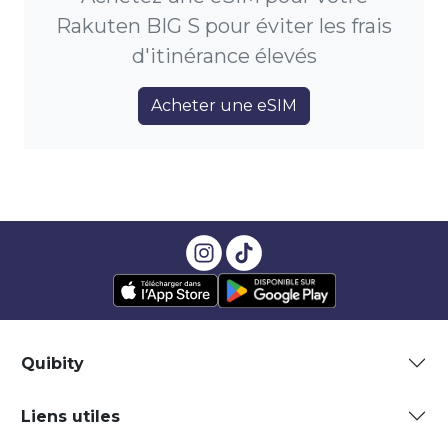
Rakuten BIG S pour éviter les frais
d'itinérance élevés
Acheter une eSIM
Quibity
Liens utiles