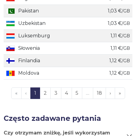
Pakistan
1,03 €
/GB
Uzbekistan
1,03 €
/GB
Luksemburg
1,11 €
/GB
Słowenia
1,11 €
/GB
Finlandia
1,12 €
/GB
Moldova
1,12 €
/GB
«
‹
1
2
3
4
5
…
18
›
»
Często zadawane pytania
Czy otrzymam zniżkę, jeśli wykorzystam