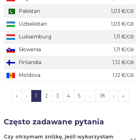
Pakistan
1,03 €
/GB
Uzbekistan
1,03 €
/GB
Luksemburg
1,11 €
/GB
Słowenia
1,11 €
/GB
Finlandia
1,12 €
/GB
Moldova
1,12 €
/GB
«
‹
1
2
3
4
5
…
18
›
»
Często zadawane pytania
Czy otrzymam zniżkę, jeśli wykorzystam