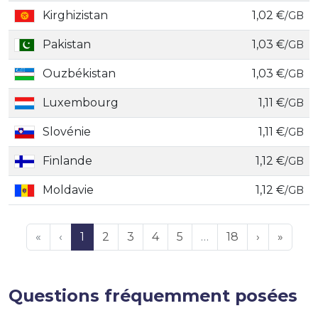
Kirghizistan
1,02 €
/GB
Pakistan
1,03 €
/GB
Ouzbékistan
1,03 €
/GB
Luxembourg
1,11 €
/GB
Slovénie
1,11 €
/GB
Finlande
1,12 €
/GB
Moldavie
1,12 €
/GB
«
‹
1
2
3
4
5
…
18
›
»
Questions fréquemment posées