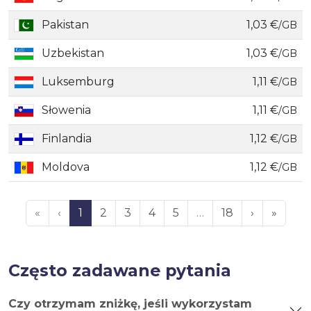
Pakistan
1,03 €
/GB
Uzbekistan
1,03 €
/GB
Luksemburg
1,11 €
/GB
Słowenia
1,11 €
/GB
Finlandia
1,12 €
/GB
Moldova
1,12 €
/GB
«
‹
1
2
3
4
5
…
18
›
»
Często zadawane pytania
Czy otrzymam zniżkę, jeśli wykorzystam