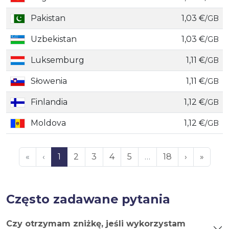
Pakistan
1,03 €
/GB
Uzbekistan
1,03 €
/GB
Luksemburg
1,11 €
/GB
Słowenia
1,11 €
/GB
Finlandia
1,12 €
/GB
Moldova
1,12 €
/GB
«
‹
1
2
3
4
5
…
18
›
»
Często zadawane pytania
Czy otrzymam zniżkę, jeśli wykorzystam