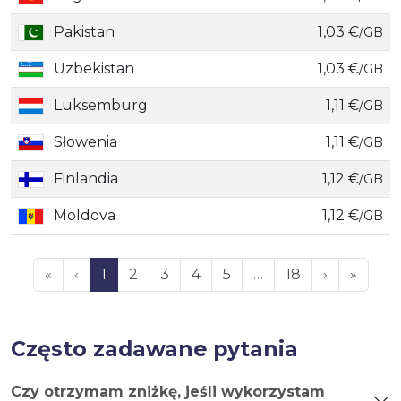
Pakistan
1,03 €
/GB
Uzbekistan
1,03 €
/GB
Luksemburg
1,11 €
/GB
Słowenia
1,11 €
/GB
Finlandia
1,12 €
/GB
Moldova
1,12 €
/GB
«
‹
1
2
3
4
5
…
18
›
»
Często zadawane pytania
Czy otrzymam zniżkę, jeśli wykorzystam