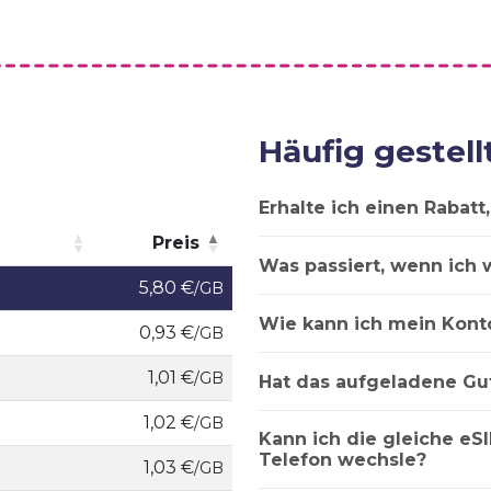
Häufig gestell
Erhalte ich einen Rabat
Preis
Was passiert, wenn ich 
Preis
5,80 €
/GB
Wie kann ich mein Kont
0,93 €
/GB
1,01 €
/GB
Hat das aufgeladene Gu
1,02 €
/GB
Kann ich die gleiche eSI
Telefon wechsle?
1,03 €
/GB