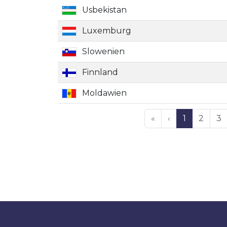
Usbekistan
Luxemburg
Slowenien
Finnland
Moldawien
«
‹
1
2
3