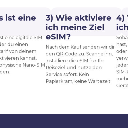
 ist eine
3) Wie aktiviere
4)
?
ich meine Ziel
ic
eSIM?
st eine digitale SIM-
Sobal
 der du einen
hast,
Nach dem Kauf senden wir dir
arif von deinem
oder
den QR-Code zu. Scanne ihn,
ktivieren kannst,
verw
installiere die eSIM für Ihr
 physische Nano-SIM
jede
Reiseziel und nutze den
den.
SIM-
Service sofort. Kein
mehr
Papierkram, keine Wartezeit.
Gerät