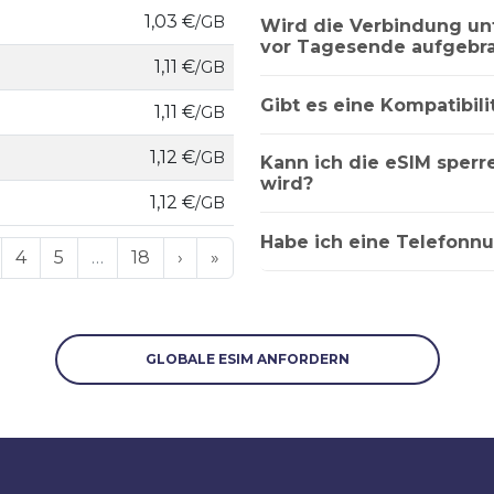
1,03 €
/GB
Wird die Verbindung u
vor Tagesende aufgebra
1,11 €
/GB
Gibt es eine Kompatibili
1,11 €
/GB
1,12 €
/GB
Kann ich die eSIM sper
wird?
1,12 €
/GB
Habe ich eine Telefonn
4
5
…
18
›
»
GLOBALE ESIM ANFORDERN