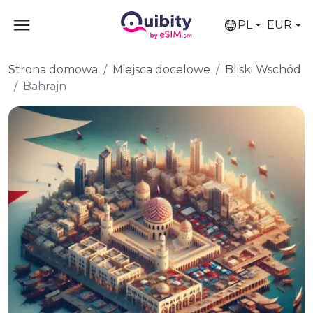
PL
EUR
Strona domowa
Miejsca docelowe
Bliski Wschód
Bahrajn