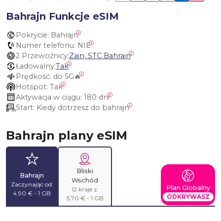
Bahrajn Funkcje eSIM
Pokrycie:
 Bahrajn
Numer telefonu:
 NIE
2 Przewoźnicy:
Zain, STC Bahrain
Ładowalny:
Tak
Prędkość:
 do 5G🔥
Hotspot:
 Tak
Aktywacja w ciągu:
 180 dni
Start:
 Kiedy dotrzesz do bahrajn
Bahrajn plany eSIM
Bliski
Bahrajn
Wschód
Zaczynając od:
Plan Globalny
12 kraje z:
4,90 € - 1 GB
ODKRYWASZ
5,70 € - 1 GB