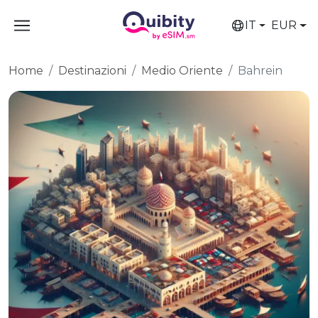
IT
EUR
Home
Destinazioni
Medio Oriente
Bahrein