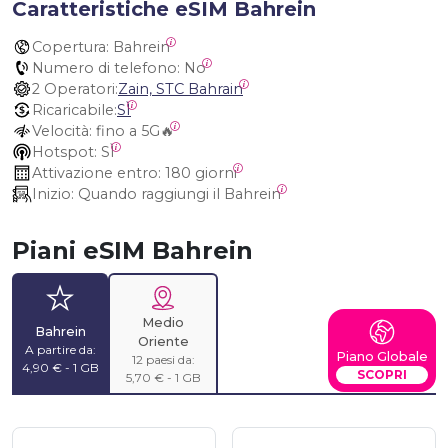
Caratteristiche eSIM Bahrein
Copertura:
 Bahrein
Numero di telefono:
 No
2 Operatori:
Zain, STC Bahrain
Ricaricabile:
SÌ
Velocità:
 fino a 5G🔥
Hotspot:
 SÌ
Attivazione entro:
 180 giorni
Inizio:
 Quando raggiungi il Bahrein
Piani eSIM Bahrein
Medio
Bahrein
Oriente
A partire da:
Piano Globale
12 paesi da:
4,90 € - 1 GB
SCOPRI
5,70 € - 1 GB