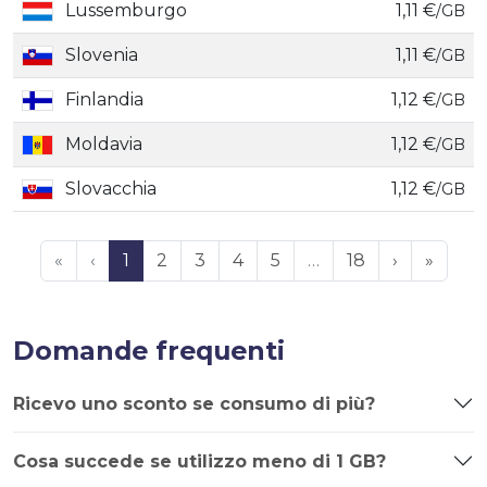
Lussemburgo
1,11 €
/GB
Slovenia
1,11 €
/GB
Finlandia
1,12 €
/GB
Moldavia
1,12 €
/GB
Slovacchia
1,12 €
/GB
«
‹
1
2
3
4
5
…
18
›
»
Domande frequenti
Ricevo uno sconto se consumo di più?
Cosa succede se utilizzo meno di 1 GB?