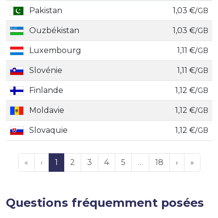
Pakistan
1,03 €
/GB
Ouzbékistan
1,03 €
/GB
Luxembourg
1,11 €
/GB
Slovénie
1,11 €
/GB
Finlande
1,12 €
/GB
Moldavie
1,12 €
/GB
Slovaquie
1,12 €
/GB
«
‹
1
2
3
4
5
…
18
›
»
Questions fréquemment posées