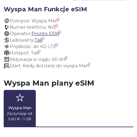
Wyspa Man Funkcje eSIM
Pokrycie:
 Wyspa Man
Numer telefonu:
 NIE
Operator:
Pronto GSM
Ładowalny:
Tak
Prędkość:
 do 4G-LTE
Hotspot:
 Tak
Aktywacja w ciągu:
 60 dni
Start:
 Kiedy dotrzesz do wyspa Man
Wyspa Man plany eSIM
Wyspa Man
Zaczynając od:
5,60 € - 1 GB