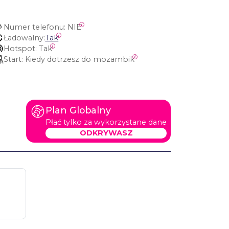
Numer telefonu:
 NIE
Ładowalny:
Tak
Hotspot:
 Tak
Start:
 Kiedy dotrzesz do mozambik
Plan Globalny
Płać tylko za wykorzystane dane
ODKRYWASZ