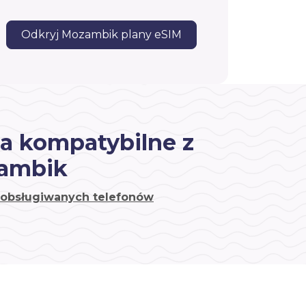
Odkryj Mozambik plany eSIM
a kompatybilne z
ambik
a obsługiwanych telefonów