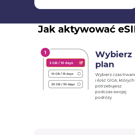
Jak aktywować eS
Wybierz
plan
Wybierz czas trwan
i ilość GIGA, których
potrzebujesz
podczas swojej
podróży