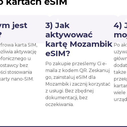
o kartach eSIM
ym jest
3) Jak
4)
?
aktywować
mo
kartę Mozambik
yfrowa karta SIM,
Po ak
eSIM?
żliwia aktywację
używa
efonicznego u
główn
Po zakupie prześlemy Ci e-
ostawcy bez
dodat
maila z kodem QR. Zeskanuj
ści stosowania
takż
go, zainstaluj eSIM dla
karty nano-SIM.
przeł
Mozambik i zacznij korzystać
karta
z usługi. Bez zbędnej
wiele
dokumentacji, bez
urząd
oczekiwania.