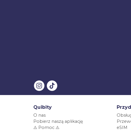
Quibity
Przyd
O nas
Obsług
Pobierz naszą aplikację
Przewo
⚠️ Pomoc ⚠️
eSIM