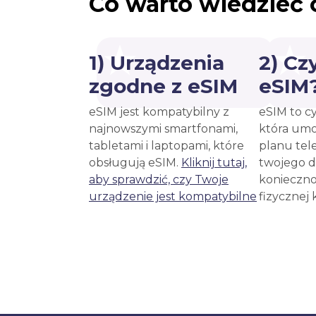
Co warto wiedzieć 
1) Urządzenia
2) Cz
zgodne z eSIM
eSIM
eSIM jest kompatybilny z
eSIM to c
najnowszymi smartfonami,
która umo
tabletami i laptopami, które
planu tel
obsługują eSIM.
Kliknij tutaj,
twojego d
aby sprawdzić, czy Twoje
konieczno
urządzenie jest kompatybilne
fizycznej 