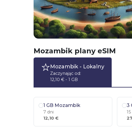
Mozambik plany eSIM
Mozambik
- Lokalny
Zaczynając od:
12,10 € - 1 GB
1 GB Mozambik
3
7 dni
15
12,10 €
27