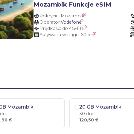
Mozambik Funkcje eSIM
Pokrycie:
 Mozambik
Operator:
Vodafone
Prędkość:
 do 4G-LTE
Aktywacja w ciągu:
 60 dni
 GB Mozambik
20 GB Mozambik
 dni
30 dni
,90 €
120,50 €