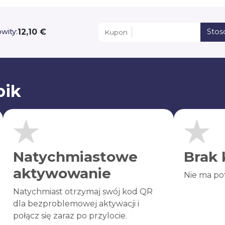
12,10 €
wity:
Stos
Kupon
bik
Natychmiastowe
Brak 
aktywowanie
Nie ma po
Natychmiast otrzymaj swój kod QR
dla bezproblemowej aktywacji i
połącz się zaraz po przylocie.