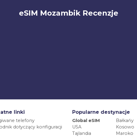
eSIM Mozambik Recenzje
atne linki
Popularne destynacje
iwane telefony
Global eSIM
Bałkańy
dnik dotyczący konfiguracji
USA
Kosowo
Tajlandia
Maroko