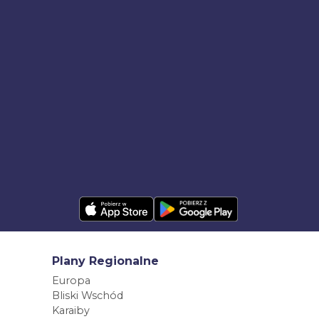
Plany Regionalne
Europa
Bliski Wschód
Karaiby