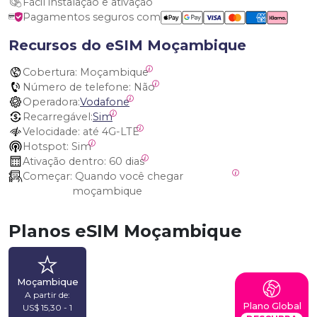
Fácil instalação e ativação
Pagamentos seguros com
Recursos do eSIM Moçambique
Cobertura:
 Moçambique
Número de telefone:
 Não
Operadora:
Vodafone
Recarregável:
Sim
Velocidade:
 até 4G-LTE
Hotspot:
 Sim
Ativação dentro:
 60 dias
Começar:
 Quando você chegar 
moçambique
Planos eSIM Moçambique
Moçambique
A partir de:
Plano Global
US$ 15,30 - 1