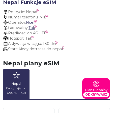
Nepal Funkcje eSIM
Pokrycie:
 Nepal
Numer telefonu:
 NIE
Operator:
Ncell
Ładowalny:
Tak
Prędkość:
 do 4G-LTE
Hotspot:
 Tak
Aktywacja w ciągu:
 180 dni
Start:
 Kiedy dotrzesz do nepal
Nepal plany eSIM
Nepal
Zaczynając od:
Plan Globalny
6,90 € - 1 GB
ODKRYWASZ