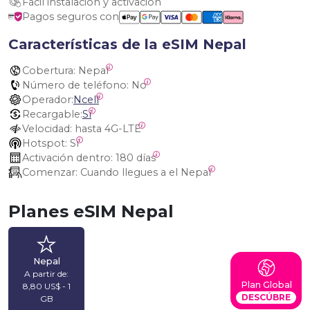
Fácil instalación y activación
Pagos seguros con
Características de la eSIM Nepal
Cobertura:
 Nepal
Número de teléfono:
 No
Operador:
Ncell
Recargable:
Sí
Velocidad:
 hasta 4G-LTE
Hotspot:
 Sí
Activación dentro:
 180 días
Comenzar:
 Cuando llegues a el Nepal
Planes eSIM Nepal
Nepal
A partir de:
Plan Global
8,80 US$ - 1
DESCÚBRE
GB