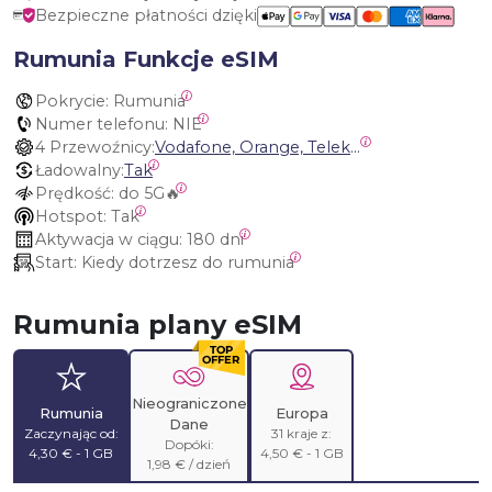
Bezpieczne płatności dzięki
Rumunia Funkcje eSIM
Pokrycie:
 Rumunia
Numer telefonu:
 NIE
4 Przewoźnicy:
Vodafone, Orange, Telekom, DIGI
Ładowalny:
Tak
Prędkość:
 do 5G🔥
Hotspot:
 Tak
Aktywacja w ciągu:
 180 dni
Start:
 Kiedy dotrzesz do rumunia
Rumunia plany eSIM
Nieograniczone
Rumunia
Europa
Dane
Zaczynając od:
31 kraje z:
Dopóki:
4,30 € - 1 GB
4,50 € - 1 GB
1,98 € / dzień