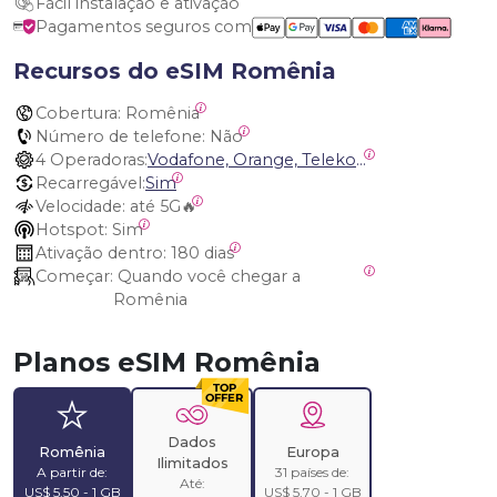
Fácil instalação e ativação
Pagamentos seguros com
Recursos do eSIM Romênia
Cobertura:
 Romênia
Número de telefone:
 Não
4 Operadoras:
Vodafone, Orange, Telekom, DIGI
Recarregável:
Sim
Velocidade:
 até 5G🔥
Hotspot:
 Sim
Ativação dentro:
 180 dias
Começar:
 Quando você chegar a 
Romênia
Planos eSIM Romênia
Dados
Romênia
Europa
Ilimitados
A partir de:
31 países de:
Até:
US$ 5,50 - 1 GB
US$ 5,70 - 1 GB