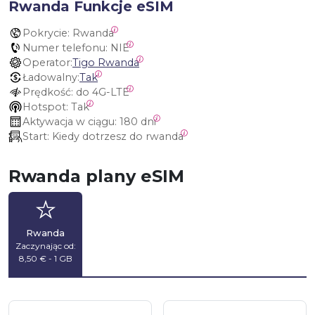
Rwanda Funkcje eSIM
Pokrycie:
 Rwanda
Numer telefonu:
 NIE
Operator:
Tigo Rwanda
Ładowalny:
Tak
Prędkość:
 do 4G-LTE
Hotspot:
 Tak
Aktywacja w ciągu:
 180 dni
Start:
 Kiedy dotrzesz do rwanda
Rwanda plany eSIM
Rwanda
Zaczynając od:
8,50 € - 1 GB