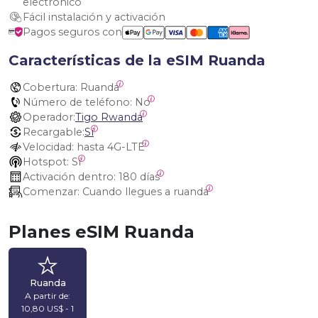
electrónico
Fácil instalación y activación
Pagos seguros con
Características de la eSIM Ruanda
Cobertura:
 Ruanda
Número de teléfono:
 No
Operador:
Tigo Rwanda
Recargable:
Sí
Velocidad:
 hasta 4G-LTE
Hotspot:
 Sí
Activación dentro:
 180 días
Comenzar:
 Cuando llegues a ruanda
Planes eSIM Ruanda
Ruanda
A partir de:
10,80 US$ - 1