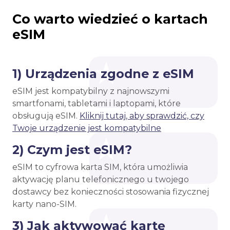
Co warto wiedzieć o kartach
eSIM
1) Urządzenia zgodne z eSIM
eSIM jest kompatybilny z najnowszymi
smartfonami, tabletami i laptopami, które
obsługują eSIM.
Kliknij tutaj, aby sprawdzić, czy
Twoje urządzenie jest kompatybilne
2) Czym jest eSIM?
eSIM to cyfrowa karta SIM, która umożliwia
aktywację planu telefonicznego u twojego
dostawcy bez konieczności stosowania fizycznej
karty nano-SIM.
3) Jak aktywować kartę