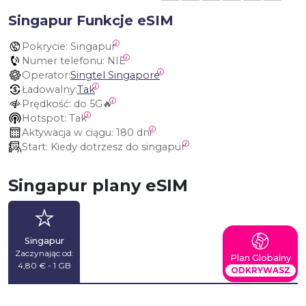
Singapur Funkcje eSIM
Pokrycie:
 Singapur
Numer telefonu:
 NIE
Operator:
Singtel Singapore
Ładowalny:
Tak
Prędkość:
 do 5G🔥
Hotspot:
 Tak
Aktywacja w ciągu:
 180 dni
Start:
 Kiedy dotrzesz do singapur
Singapur plany eSIM
Singapur
Zaczynając od:
Plan Globalny
4,80 € - 1 GB
ODKRYWASZ